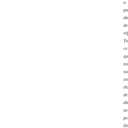
a
pa
da
de
ré
To
ce
qu
no
s
en
ét
de
di
ne
pe
êt