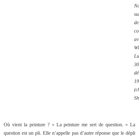
No
su
de
co
av
Wî
Lu
30
dé
19
(c
Sh
Où vient la peinture ? « La peinture me sert de question. » La
question est un pli. Elle n’appelle pas d’autre réponse que le dépli