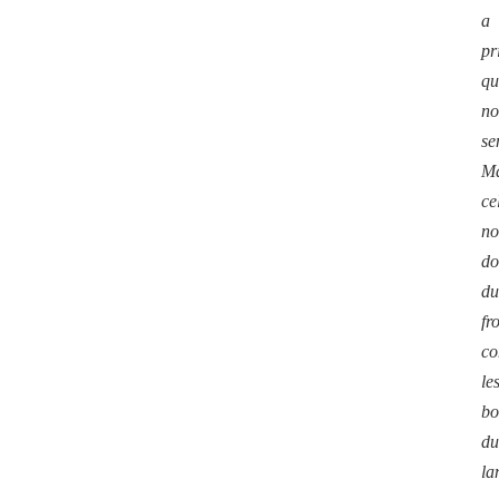
a
pr
qu
no
se
Ma
ce
no
do
du
fr
co
le
bo
du
la