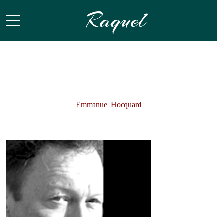
Raquel
Mobile Menu Toggle
Emmanuel Hocquard