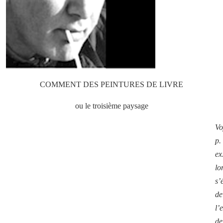
COMMENT DES PEINTURES DE LIVRE
ou le troisième paysage
Vo
p.
ex
lo
s’
de
l’
de