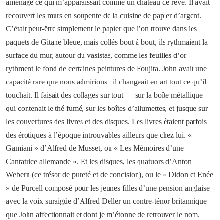
aménagé ce qui m’apparaissait comme un château de rêve. Il avait
recouvert les murs en soupente de la cuisine de papier d’argent.
C’était peut-être simplement le papier que l’on trouve dans les
paquets de Gitane bleue, mais collés bout à bout, ils rythmaient la
surface du mur, autour du vasistas, comme les feuilles d’or
rythment le fond de certaines peintures de Foujita. John avait une
capacité rare que nous admirions : il changeait en art tout ce qu’il
touchait. Il faisait des collages sur tout — sur la boîte métallique
qui contenait le thé fumé, sur les boîtes d’allumettes, et jusque sur
les couvertures des livres et des disques. Les livres étaient parfois
des érotiques à l’époque introuvables ailleurs que chez lui, «
Gamiani » d’Alfred de Musset, ou « Les Mémoires d’une
Cantatrice allemande ». Et les disques, les quatuors d’Anton
Webern (ce trésor de pureté et de concision), ou le « Didon et Enée
» de Purcell composé pour les jeunes filles d’une pension anglaise
avec la voix suraigüe d’Alfred Deller un contre-ténor britannique
que John affectionnait et dont je m’étonne de retrouver le nom.